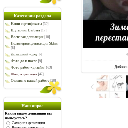
Категории раздела
Наши сертификаты
[30]
Шугаринг Barbara
[17]
Восковая депиляция
[18]
Полимерная депиляция Skins
[8]
Домашний уход
[6]
Фото до и после
[9]
Добавл
Фото работ - дизайн
[163]
[47]
Юмор и депиляция
Отзывы о нашей работе
[20]
Наш опрос
Каким видом депиляции вы
пользуетесь?
Сахарная депиляция
Восковая депиляция